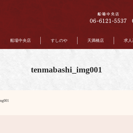
船場中央店
すしのや
天満橋店
求人
tenmabashi_img001
img001