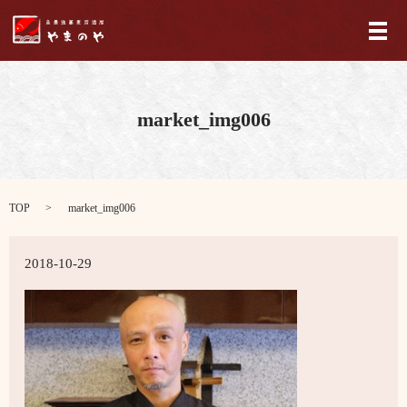
メ
market_img006
TOP
market_img006
2018-10-29